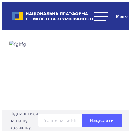
Skip
to
Національна платформа стійкості та згуртованості
content
Наші
стратегічні
пріоритети
–
стійкість
держави
та
суспільства,
згуртованість
та
єдність.
Підпишіться
на нашу
розсилку.