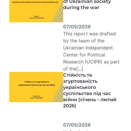
of Ukrainian society
during the war
07/05/2026
This report was drafted
by the team of the
Ukrainian Independent
Center for Political
Research (UCIPR) as part
of the[...]
Стійкість та
згуртованість
українського
суспільства під час
війни (січень – лютий
2026)
07/05/2026