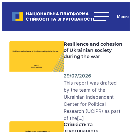
Skip
to
Національна платформа стійкості та згуртованості
content
Наші
стратегічні
пріоритети
Resilience and cohesion
–
of Ukrainian society
стійкість
during the war
держави
та
суспільства,
29/07/2026
згуртованість
This report was drafted
та
by the team of the
єдність.
Ukrainian Independent
Center for Political
Research (UCIPR) as part
of the[...]
Стійкість та
згуртованість