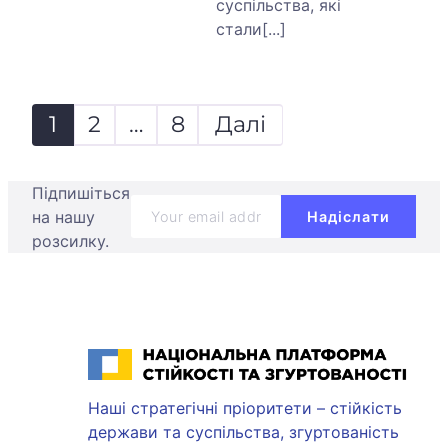
суспільства, які
стали[...]
Пагінація
записів
1
2
…
8
Далі
Підпишіться
на нашу
розсилку.
Національна платформа стійкості та згуртованості
Наші стратегічні пріоритети – стійкість
держави та суспільства, згуртованість