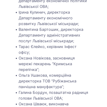
департаменту економічної політики
Львівської ОВА;
Ірина Кулинич, директорка
Департаменту економічного
розвитку Львівської міськради;
Валентина Бартошик, директорка
Департаменту адміністративних
послуг Львівської міськради;
Тарас Єлейко, керівник Інфест
офісу;
Оксана Новікова, засновниця
мережі пекарень “Кримська
перепічка”;
Ольга Ушакова, комерційна
директорка ТОВ “Рубіжанська
панчішна мануфактура”;
Галина Бордун, позаштатна радниця
голови Львівської ОВА;
Оксана Шваюк, виконавча