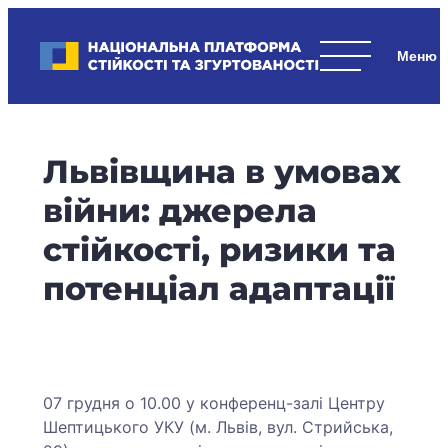
Skip
to
Національна платформа стійкості та згуртованості
content
Наші
стратегічні
пріоритети
–
Львівщина в умовах
стійкість
держави
війни: джерела
та
стійкості, ризики та
суспільства,
згуртованість
потенціал адаптації
та
єдність.
07 грудня о 10.00 у конференц-залі Центру
Шептицького УКУ (м. Львів, вул. Стрийська,