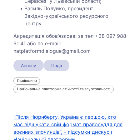
Сервісез” у Львівській області;
Василь Полуйко, президент
Західно-українського ресурсного
центру.
Акредитація обов’язкова: за тел +38 097 988
91 41 або по e-mail:
natplatformdialogue@gmail.com
Анонси
Події
Львівщина
Національна платформа стійкості та згуртованості
Навігація
“Після Нюрнбергу, Україна є першою, хто
має відшукати свій формат правосуддя для
записів
воєнних злочинців”, – підсумки дискусії
Національної платформи