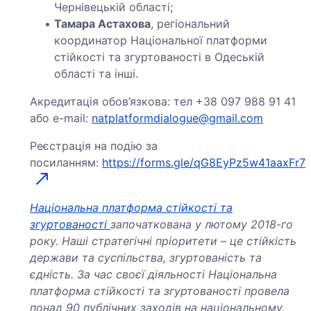
Чернівецькій області;
Тамара Астахова
, регіональний
координатор Національної платформи
стійкості та згуртованості в Одеській
області та інші.
Акредитація обов’язкова: тел +38 097 988 91 41
або e-mail:
natplatformdialogue@gmail.com
Реєстрація на подію за
посиланням:
https://forms.gle/qG8EyPz5w41aaxFr7
Національна платформа стійкості та
згуртованості
започаткована у лютому 2018-го
року. Наші стратегічні пріоритети – це стійкість
держави та суспільства, згуртованість та
єдність. За час своєї діяльності Національна
платформа стійкості та згуртованості провела
понад 90 публічних заходів на національному,