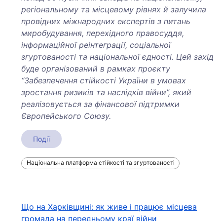
регіональному та місцевому рівнях й залучила
провідних міжнародних експертів з питань
миробудування, перехідного правосуддя,
інформаційної реінтеграції, соціальної
згуртованості та національної єдності. Цей захід
буде організований в рамках проєкту
“Забезпечення стійкості України в умовах
зростання ризиків та наслідків війни”, який
реалізовується за фінансової підтримки
Європейського Союзу.
Події
Національна платформа стійкості та згуртованості
Навігація
Що на Харківщині: як живе і працює місцева
громада на передньому краї війни