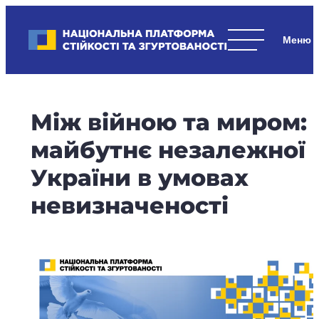
Skip
to
Національна платформа стійкості та згуртованості
content
Наші
стратегічні
пріоритети
–
Між війною та миром:
стійкість
держави
майбутнє незалежної
та
України в умовах
суспільства,
згуртованість
невизначеності
та
єдність.