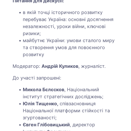
Питання для дискусії:
в якій точці історичного розвитку
перебуває Україна: основні досягнення
незалежності, уроки війни, ключові
ризики;
майбутнє України: умови сталого миру
та створення умов для повоєнного
розвитку
Модератор:
Андрій Куликов
, журналіст.
До участі запрошені:
Микола Бєлєсков
, Національний
інститут стратегічних досліджень;
Юлія Тищенко,
співзасновниця
Національної платформи стійкості та
згуртованості;
Євген Глібовицький
, директор