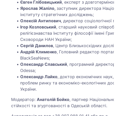
Євген Глібовицький
, експерт з довготермінов
Ярослав Жаліло,
заступник директора Націо
інституту стратегічних досліджень;
Олексій Антипович
, директор соціологічної г
Ігор Козловський
, старший науковий співробі
релігієзнавства Інституту філософії імені Григ
Сковороди НАН України;
Сергій Данилов
, Центр Близькосхідних дослі
Андрій Клименко
, Головний редактор портал
BlackSeaNews;
Олександр Славський
, програмний директор
Odessa;
Олександр Лайко
, доктор економічних наук, 
проблем ринку та економіко-екологічних до
України.
Модератор:
Анатолій Бойко
, партнер Національн
стійкості та згуртованості в Одеській області.