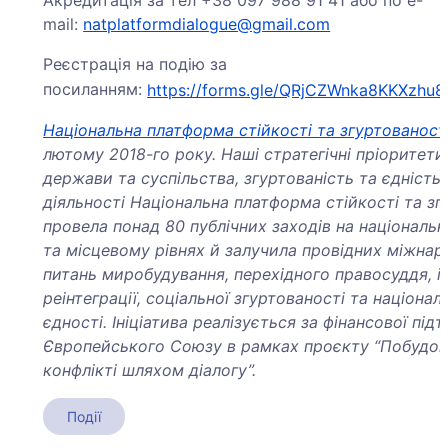
Акредитація за тел +38 097 988 91 41 або по e-
mail:
natplatformdialogue@gmail.com
Реєстрація на подію за
посиланням:
https://forms.gle/QRjCZWnka8KKXzhu8
Національна платформа стійкості та згуртованост
лютому 2018-го року. Наші стратегічні пріоритети 
держави та суспільства, згуртованість та єдність.
діяльності Національна платформа стійкості та зг
провела понад 80 публічних заходів на національ
та місцевому рівнях й залучила провідних міжнар
питань миробудування, перехідного правосуддя, і
реінтеграції, соціальної згуртованості та націонал
єдності. Ініціатива реалізується за фінансової під
Європейського Союзу в рамках проєкту “Побудова
конфлікті шляхом діалогу”.
Події