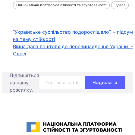
Національна платформа стійкості та згуртованості
Одеса
Навігація
“Українське суспільство подорослішало”, – підсу
на тему стійкості
записів
Війна дала поштовх до перевинайдення України, – 
Одесі
Підпишіться
на нашу
розсилку.
Національна платформа стійкості та згуртованості