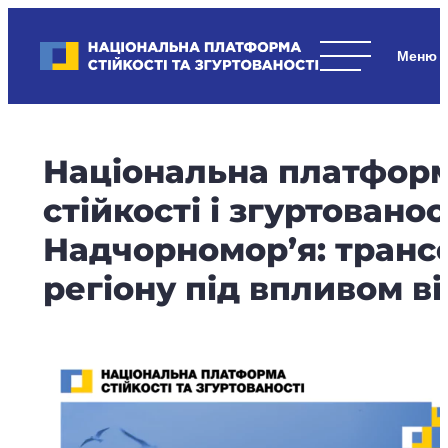
Skip
to
Національна платформа стійкості та згуртованості
content
Наші
стратегічні
пріоритети
–
Національна платфор
стійкість
держави
стійкості і згуртованос
та
Надчорномор’я: транс
суспільства,
згуртованість
регіону під впливом в
та
єдність.