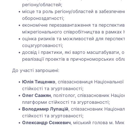
регіону/областей;
місце та роль регіону/областей в забезпеченн
обороноздатності;
економічне перезавантаження та перспектив
міжрегіонального співробітництва в рамках 
оцінка ризиків та можливостей для перспекти
соцзгуртованості;
досвід і практики, які варто масштабувати, о
реалізації проектів в причорноморських обла
До участі запрошені:
Юлія Тищенко
, співзасновниця Національної
стійкості та згуртованості;
Олег Саакян
, політолог, співзасновник Націон
платформи стійкості та згуртованості;
Володимир Лупацій
, співзасновник Націонал
стійкості та згуртованості;
Олександр Сєнкевич
, міський голова м. Мик