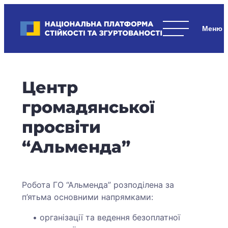
Skip
to
Національна платформа стійкості та згуртованості
content
Наші
стратегічні
пріоритети
–
Центр
стійкість
держави
громадянської
та
просвіти
суспільства,
згуртованість
“Альменда”
та
єдність.
Робота ГО “Альменда” розподілена за
п’ятьма основними напрямками:
організації та ведення безоплатної