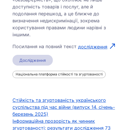
доступність товарів і послуг, але й
подолання перешкод, а це ближче до
визначення недискримінації, зокрема
користування правами людини нарівні з
іншими.
Посилання на повний текст
дослідження
Дослідження
Національна платформа стійкості та згуртованості
Навігація
Стійкість та згуртованість українського
суспільства під час війни (випуск 14, січень-
записів
березень 2025)
Інформаційна прозорість як чинник
згуртованості: результати дослідження 73