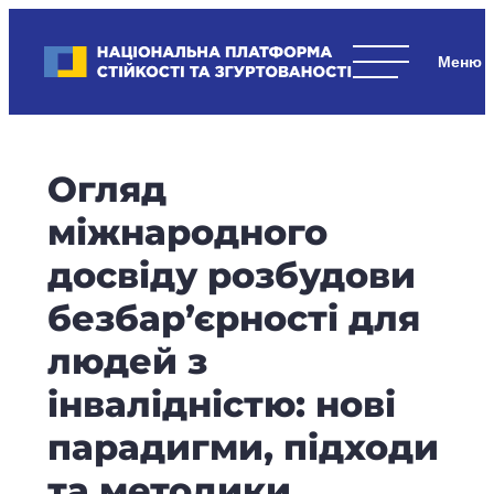
Skip
to
Національна платформа стійкості та згуртованості
content
Наші
стратегічні
пріоритети
–
Огляд
стійкість
держави
міжнародного
та
досвіду розбудови
суспільства,
згуртованість
безбар’єрності для
та
людей з
єдність.
інвалідністю: нові
парадигми, підходи
та методики