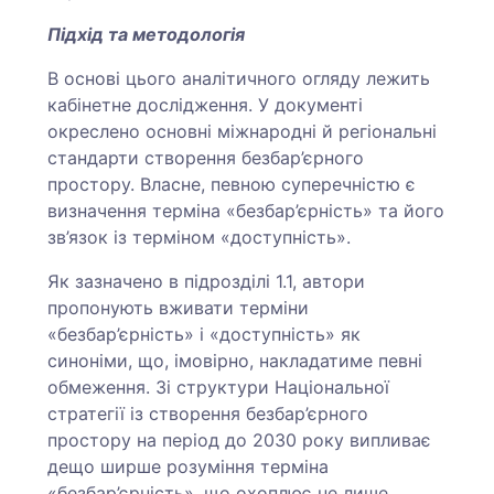
Підхід та методологія
В основі цього аналітичного огляду лежить
кабінетне дослідження. У документі
окреслено основні міжнародні й регіональні
стандарти створення безбар’єрного
простору. Власне, певною суперечністю є
визначення терміна «безбар’єрність» та його
зв’язок із терміном «доступність».
Як зазначено в підрозділі 1.1, автори
пропонують вживати терміни
«безбар’єрність» і «доступність» як
синоніми, що, імовірно, накладатиме певні
обмеження. Зі структури Національної
стратегії із створення безбар’єрного
простору на період до 2030 року випливає
дещо ширше розуміння терміна
«безбар’єрність», що охоплює не лише