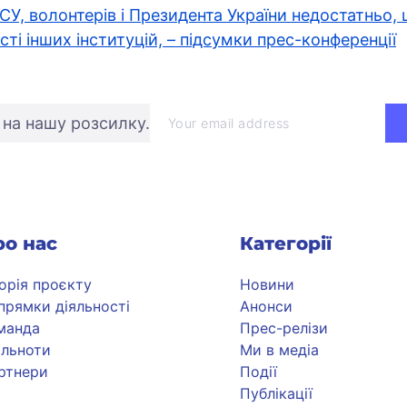
ЗСУ, волонтерів і Президента України недостатньо
ті інших інституцій, – підсумки прес-конференції
 на нашу розсилку.
ро нас
Категорії
торія проєкту
Новини
прямки діяльності
Анонси
манда
Прес-релізи
ільноти
Ми в медіа
ртнери
Події
Публікації