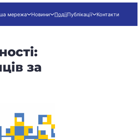
ша мережа
Новини
Події
Публікації
Контакти
ності:
ців за