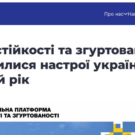
Про нас
На
тійкості та згуртова
илися настрої україн
й рік