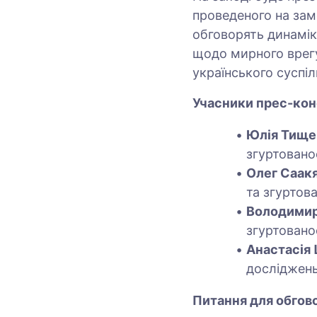
проведеного на зам
обговорять динаміку
щодо мирного врегу
українського суспіл
Учасники прес-кон
Юлія Тище
згуртовано
Олег Саак
та згуртов
Володимир
згуртовано
Анастасія
досліджень
Питання для обгов