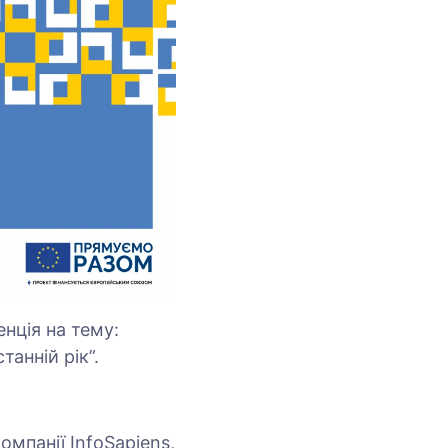
нція на тему:
танній рік”.
омпанії InfoSapiens,