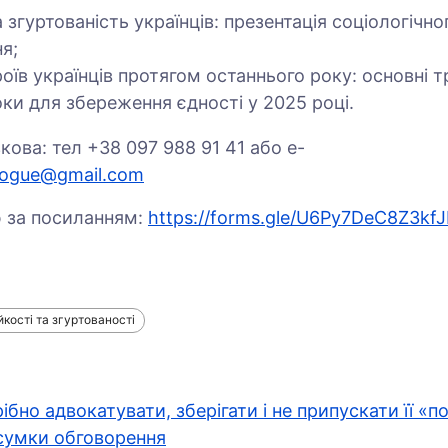
а згуртованість українців: презентація соціологічно
ня;
роїв українців протягом останнього року: основні 
оки для збереження єдності у 2025 році.
кова: тел +38 097 988 91 41 або e-
alogue@gmail.com
ю за посиланням:
https://forms.gle/U6Py7DeC8Z3kf
кості та згуртованості
бно адвокатувати, зберігати і не припускати її «по
дсумки обговорення