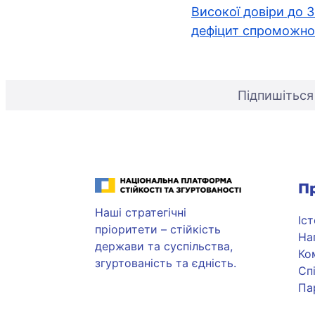
записів
Високої довіри до 
дефіцит спроможнос
Підпишіться
Національна платформа стійкості та згуртованості
П
Наші стратегічні
Іс
пріоритети – стійкість
На
держави та суспільства,
Ко
згуртованість та єдність.
Сп
Па