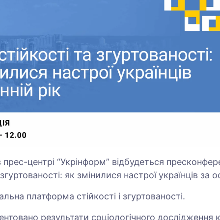
в прес-центрі “Укрінформ” відбудеться пресконфере
 згуртованості: як змінилися настрої українців за ос
альна платформа стійкості і згуртованості.
ентовано результати соціологічного дослідження к