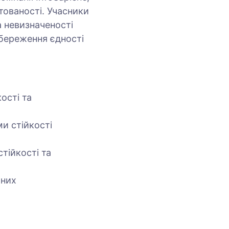
тованості. Учасники
а невизначеності
береження єдності
ості та
и стійкості
тійкості та
чних