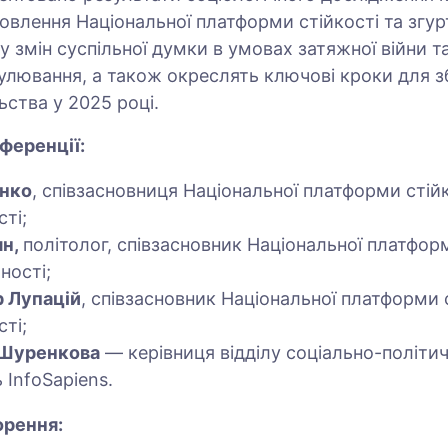
овлення Національної платформи стійкості та згур
 змін суспільної думки в умовах затяжної війни т
лювання, а також окреслять ключові кроки для з
ьства у 2025 році.
ференції:
нко
, співзасновниця Національної платформи стійк
сті;
ян,
політолог, співзасновник Національної платформ
аності;
 Лупацій
, співзасновник Національної платформи с
сті;
 Шуренкова
— керівниця відділу соціально-політи
 InfoSapiens.
орення: