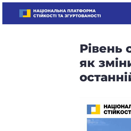
Skip
Національна платформа стійкості та згуртованості
to
Наші
content
стратегічні
пріоритети
–
Рівень с
стійкість
держави
як змін
та
суспільства,
останні
згуртованість
та
єдність.