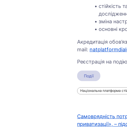
стійкість т
досліджен
зміна наст
основні кр
Акредитація обов’яз
mail:
natplatformdi
Реєстрація на поді
Події
Національна платформа стій
Навігація
Самоврядність потрі
приватизації», – пі