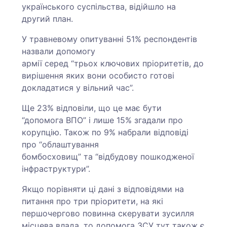
українського суспільства, відійшло на
другий план.
У травневому опитуванні 51% респондентів
назвали допомогу
армії серед “трьох ключових пріоритетів, до
вирішення яких вони особисто готові
докладатися у вільний час”.
Ще 23% відповіли, що це має бути
“допомога ВПО” і лише 15% згадали про
корупцію. Також по 9% набрали відповіді
про “облаштування
бомбосховищ” та “відбудову пошкодженої
інфраструктури”.
Якщо порівняти ці дані з відповідями на
питання про три пріоритети, на які
першочергово повинна скерувати зусилля
місцева влада, то допомога ЗСУ тут також є