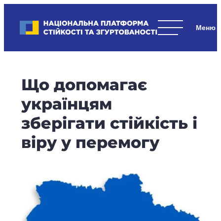
Skip
to
Національна платформа стійкості та згуртованості
content
Наші
стратегічні
пріоритети
–
Що допомагає
стійкість
держави
українцям
та
зберігати стійкість і
суспільства,
згуртованість
віру у перемогу
та
єдність.