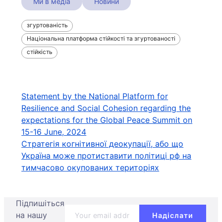
Ми в медіа
Новини
згуртованість
Національна платформа стійкості та згуртованості
стійкість
Навігація
Statement by the National Platform for
Resilience and Social Cohesion regarding the
записів
expectations for the Global Peace Summit on
15-16 June, 2024
Стратегія когнітивної деокупації, або що
Україна може протиставити політиці рф на
тимчасово окупованих територіях
Підпишіться
на нашу