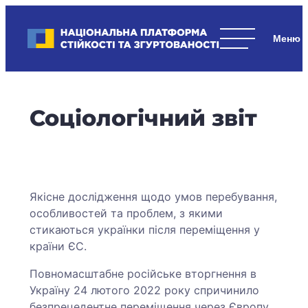
Skip
to
Національна платформа стійкості та згуртованості
content
Наші
стратегічні
пріоритети
–
Соціологічний звіт
стійкість
держави
та
суспільства,
згуртованість
Якісне дослідження щодо умов перебування,
та
особливостей та проблем, з якими
єдність.
стикаються українки після переміщення у
країни ЄС.
Повномасштабне російське вторгнення в
Україну 24 лютого 2022 року спричинило
безпрецедентне переміщення через Європу.