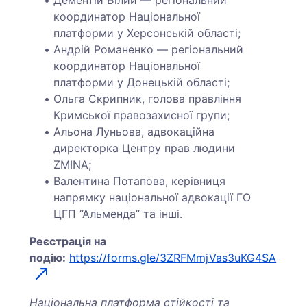
Дементій Білий — регіональний
координатор Національної
платформи у Херсонській області;
Андрій Романенко — регіональний
координатор Національної
платформи у Донецькій області;
Ольга Скрипник, голова правління
Кримської правозахисної групи;
Альона Луньова, адвокаційна
директорка Центру прав людини
ZMINA;
Валентина Потапова, керівниця
напрямку національної адвокації ГО
ЦГП “Альменда” та інші.
Реєстрація на
подію:
https://forms.gle/3ZRFMmjVas3uKG4SA
Національна платформа стійкості та