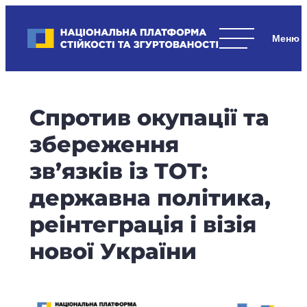
Skip
to
Національна платформа стійкості та згуртованості
content
Наші
стратегічні
пріоритети
–
Спротив окупації та
стійкість
держави
збереження
та
зв’язків із ТОТ:
суспільства,
згуртованість
державна політика,
та
реінтеграція і візія
єдність.
нової України