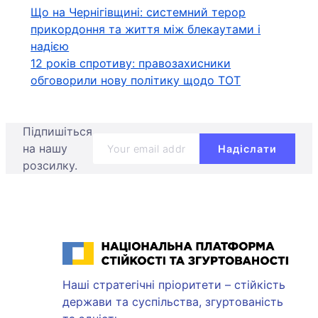
Навігація
Що на Чернігівщині: системний терор
прикордоння та життя між блекаутами і
записів
надією
12 років спротиву: правозахисники
обговорили нову політику щодо ТОТ
Підпишіться
на нашу
розсилку.
Національна платформа стійкості та згуртованості
Наші стратегічні пріоритети – стійкість
держави та суспільства, згуртованість