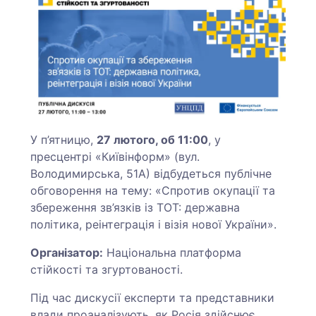
У п’ятницю,
27 лютого, об 11:00
, у
пресцентрі «Київінформ» (вул.
Володимирська, 51А) відбудеться публічне
обговорення на тему: «Спротив окупації та
збереження зв’язків із ТОТ: державна
політика, реінтеграція і візія нової України».
Організатор:
Національна платформа
стійкості та згуртованості.
Під час дискусії експерти та представники
влади проаналізують, як Росія здійснює