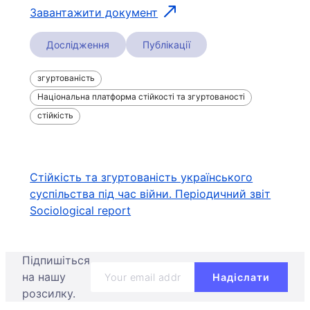
Завантажити документ
Дослідження
Публікації
згуртованість
Національна платформа стійкості та згуртованості
стійкість
Навігація
Стійкість та згуртованість українського
суспільства під час війни. Періодичний звіт
записів
Sociological report
Підпишіться
на нашу
розсилку.