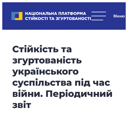
Skip
to
Національна платформа стійкості та згуртованості
content
Наші
стратегічні
пріоритети
–
Стійкість та
стійкість
держави
згуртованість
та
українського
суспільства,
згуртованість
суспільства під час
та
війни. Періодичний
єдність.
звіт