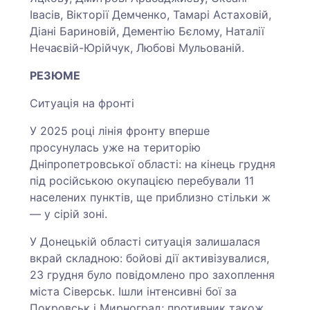
Івасів, Вікторії Демченко, Тамарі Астаховій,
Діані Бариновій, Дементію Бєлому, Наталії
Нечаєвій-Юрійчук, Любові Мульованій.
РЕЗЮМЕ
Ситуація на фронті
У 2025 році лінія фронту вперше
просунулась уже на територію
Дніпропетровської області: на кінець грудня
під російською окупацією перебували 11
населених пунктів, ще приблизно стільки ж
— у сірій зоні.
У Донецькій області ситуація залишалася
вкрай складною: бойові дії активізувалися,
23 грудня було повідомлено про захоплення
міста Сіверськ. Ішли інтенсивні бої за
Покровськ і Мирноград; противник також