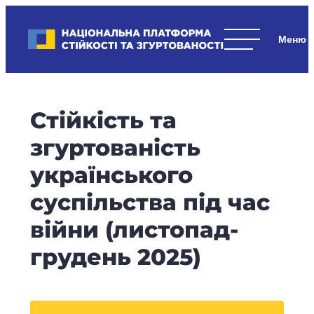
Skip
to
Національна платформа стійкості та згуртованості
content
Наші
стратегічні
пріоритети
–
Стійкість та
стійкість
держави
згуртованість
та
українського
суспільства,
згуртованість
суспільства під час
та
війни (листопад-
єдність.
грудень 2025)