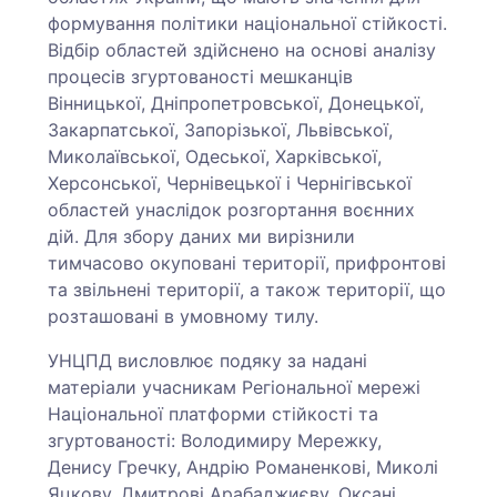
формування політики національної стійкості.
Відбір областей здійснено на основі аналізу
процесів згуртованості мешканців
Вінницької, Дніпропетровської, Донецької,
Закарпатської, Запорізької, Львівської,
Миколаївської, Одеської, Харківської,
Херсонської, Чернівецької і Чернігівської
областей унаслідок розгортання воєнних
дій. Для збору даних ми вирізнили
тимчасово окуповані території, прифронтові
та звільнені території, а також території, що
розташовані в умовному тилу.
УНЦПД висловлює подяку за надані
матеріали учасникам Регіональної мережі
Національної платформи стійкості та
згуртованості: Володимиру Мережку,
Денису Гречку, Андрію Романенкові, Миколі
Яцкову, Дмитрові Арабаджиєву, Оксані