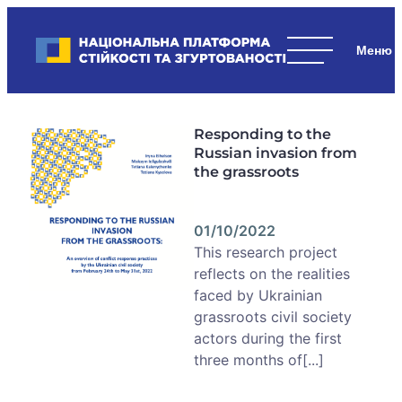
Skip
to
Національна платформа стійкості та згуртованості
content
Наші
стратегічні
пріоритети
Responding to the
–
Russian invasion from
стійкість
the grassroots
держави
та
суспільства,
01/10/2022
згуртованість
This research project
та
reflects on the realities
єдність.
faced by Ukrainian
grassroots civil society
actors during the first
three months of[...]
Пагінація
записів