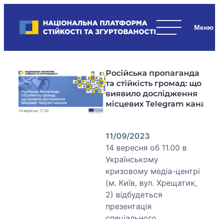
Skip
to
Національна платформа стійкості та згуртованості
content
Наші
стратегічні
пріоритети
Російська пропаганда
–
та стійкість громад: що
стійкість
виявило дослідження
держави
місцевих Telegram каналів
та
суспільства,
згуртованість
11/09/2023
та
14 вересня об 11.00 в
єдність.
Українському
кризовому медіа-центрі
(м. Київ, вул. Хрещатик,
2) відбудеться
презентація
спеціального