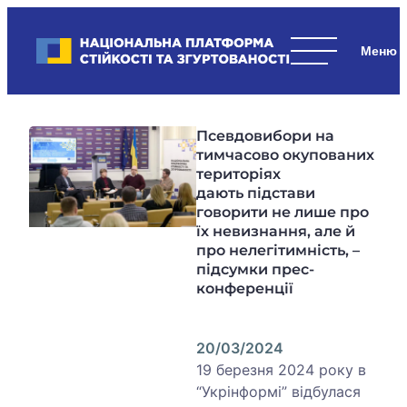
Skip
to
Національна платформа стійкості та згуртованості
content
Наші
стратегічні
пріоритети
Псевдовибори на
–
тимчасово окупованих
стійкість
територіях
держави
дають підстави
та
говорити не лише про
суспільства,
їх невизнання, але й
згуртованість
про нелегітимність, –
та
підсумки прес-
конференції
єдність.
20/03/2024
19 березня 2024 року в
“Укрінформі” відбулася