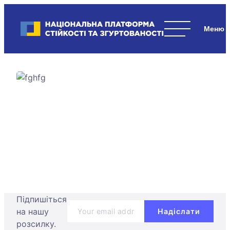
Skip
to
Національна платформа стійкості та згуртованості
content
Наші
стратегічні
пріоритети
–
стійкість
держави
та
суспільства,
згуртованість
та
єдність.
Підпишіться
на нашу
розсилку.