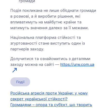
громади
Подія покликана не лише об’єднати громади
в розмові, а й виробити рішення, які
впливатимуть на майбутнє країни та
матимуть значення далеко за її межами.
Національна платформа стійкості та
згуртованості стане виступить один із
партнерів заходу.
Долучитися та ознайомитись з деталями
заходу можна на сайті —
https://urw.com.ua
Події
Навігація
Російська агресія проти України: у чому
секрет української стійкості?
записів
Громадяни – опора та суб’єкт, що творить