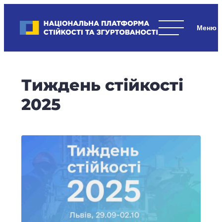
Skip
to
Національна платформа стійкості та згуртованості
content
Наші
стратегічні
пріоритети
–
Тиждень стійкості
стійкість
держави
2025
та
суспільства,
згуртованість
та
єдність.