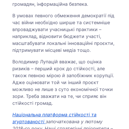
громадян, інформаційна безпека.
В умовах певного обмеження демократії під
час війни необхідно ширше та системніше
впроваджувати учасницькі практики –
наприклад, відновити бюджети участі,
масштабувати локальні інноваційні проєкти,
підтримувати місцеві медіа тощо.
Володимир Лупацій вважає, що оцінка
ризиків – перший крок до стійкості, але
також певною мірою й запобіжник корупції.
Адже оцінювати той чи інший проєкт
можливо не лише з суто економічної точки
зори. Треба зважати на те, чи сприяє він
стійкості громад.
Національна платформа стійкості та
згуртованості
започаткована у лютому
2018-го року. Наші стратегічні пріоритети –