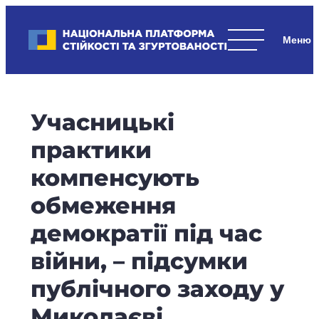
Skip
to
Національна платформа стійкості та згуртованості
content
Наші
стратегічні
пріоритети
–
Учасницькі
стійкість
держави
практики
та
компенсують
суспільства,
згуртованість
обмеження
та
демократії під час
єдність.
війни, – підсумки
публічного заходу у
Миколаєві