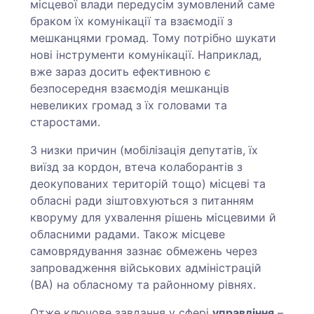
місцевої влади передусім зумовлений саме
браком їх комунікації та взаємодії з
мешканцями громад. Тому потрібно шукати
нові інструменти комунікації. Наприклад,
вже зараз досить ефективною є
безпосередня взаємодія мешканців
невеликих громад з їх головами та
старостами.
З низки причин (мобілізація депутатів, їх
виїзд за кордон, втеча колаборантів з
деокупованих територій тощо) місцеві та
обласні ради зіштовхуються з питанням
кворуму для ухвалення рішень місцевими й
обласними радами. Також місцеве
самоврядування зазнає обмежень через
запровадження військових адміністрацій
(ВА) на обласному та районному рівнях.
Отже ключове завдання у сфері
управління
–