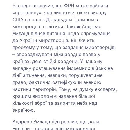
Експерт зазначив, що ФРН може зайняти
«прогалину», яка лишиться після виходу
США на чолі з Дональдом Трампом з
міжнародної політики. Також Андреас
Умланд підняв питання щодо спрямування
до України миротворців. Він бачить
проблему у тому, що завдання миротворців
– впроваджувати міжнародне право у
країнах, де є стійкі кордони. У нашому
випадку розташування іноземних військ на
лінії зіткнення, навпаки, порушуватиме
право, фактично ратифікуючи анексію
частини територій. Тому, на думку експерта,
кращим виходом є надання більшої
кількості зброї та закриття неба над
Україною.
Андреас Умланд підкреслив, що доля
України – це доля всієї міжнародної