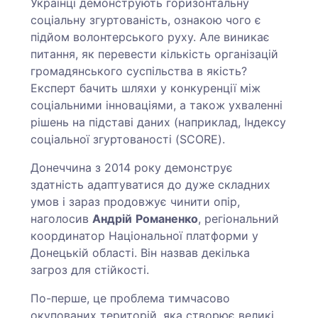
Українці демонструють горизонтальну
соціальну згуртованість, ознакою чого є
підйом волонтерського руху. Але виникає
питання, як перевести кількість організацій
громадянського суспільства в якість?
Експерт бачить шляхи у конкуренції між
соціальними інноваціями, а також ухваленні
рішень на підставі даних (наприклад, Індексу
соціальної згуртованості (SCORE).
Донеччина з 2014 року демонструє
здатність адаптуватися до дуже складних
умов і зараз продовжує чинити опір,
наголосив
Андрій
Романенко
, регіональний
координатор Національної платформи у
Донецькій області. Він назвав декілька
загроз для стійкості.
По-перше, це проблема тимчасово
окупованих територій, яка створює великі