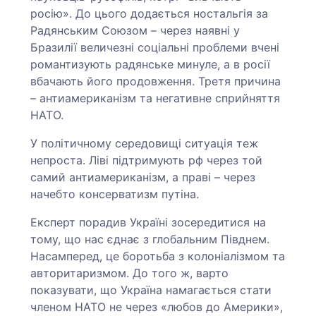
росію». До цього додається ностальгія за
Радянським Союзом – через наявні у
Бразилії величезні соціальні проблеми вчені
романтизують радянське минуле, а в росії
вбачають його продовження. Третя причина
– антиамериканізм та негативне сприйняття
НАТО.
У політичному середовищі ситуація теж
непроста. Ліві підтримують рф через той
самий антиамериканізм, а праві – через
начебто консерватизм путіна.
Експерт порадив Україні зосередитися на
тому, що нас єднає з глобальним Півднем.
Насамперед, це боротьба з колоніалізмом та
авторитаризмом. До того ж, варто
показувати, що Україна намагається стати
членом НАТО не через «любов до Америки»,