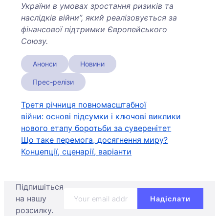
України в умовах зростання ризиків та
наслідків війни”, який реалізовується за
фінансової підтримки Європейського
Союзу.
Анонси
Новини
Прес-релізи
Навігація
Третя річниця повномасштабної
війни: основі підсумки і ключові виклики
записів
нового етапу боротьби за суверенітет
Що таке перемога, досягнення миру?
Концепції, сценарії, варіанти
Підпишіться
на нашу
розсилку.