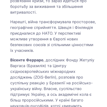
розв’язанні кризи, то зараз йдеться про
боротьбу за виживання та збільшення
витривалості.
Нарешті, війна трансформувала просторове,
географічне сприйняття. Швеція і Фінляндія
приєдналися до НАТО. У перспективі
можливе утворення в Європі нових
безпекових союзів зі спільними цінностями
їх учасників.
Вісенте Ферраро
, дослідник Фонду Жетуліу
Варгаса (Бразилія) та Центру
східноєвропейських міжнародних
досліджень (ZOiS-Berlin), розповів про
суспільну реакцію у Бразилії на російсько-
українську війну. Власне, суспільство
підтримує Україну, а ось академічні кола є
більш проросійськими. У країні багато
науковців-русофілів, котрі «вивчають