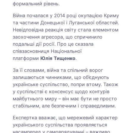
формальний рівень.
Війна почалася у 2014 році окупацією Криму
та частини Донецької і Луганської областей.
Невідповідна реакція світу стала елементом
заохочення агресора, що спричинило
подальші дії росії. Про це сказала
співзасновниця Національної
платформи
Юлія
Тищенко
.
За її словами, війна та спільний ворог
залишаються чинниками, що об’єднують
українське суспільство, попри втому. Також
у суспільстві є консенсус щодо контурів
майбутнього миру – він має бути не просто
стабільним, але безпечним і справедливим.
Експертка вважає, що мережевий характер
українського суспільства проявляється
насамперед у самоврядуванні – важливо