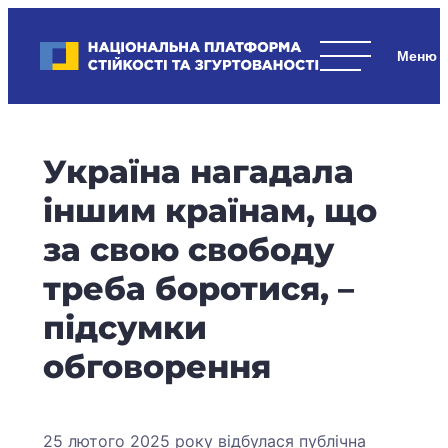
Skip
to
Національна платформа стійкості та згуртованості
content
Наші
стратегічні
пріоритети
–
Україна нагадала
стійкість
держави
іншим країнам, що
та
за свою свободу
суспільства,
згуртованість
треба боротися, –
та
підсумки
єдність.
обговорення
25 лютого 2025 року відбулася публічна