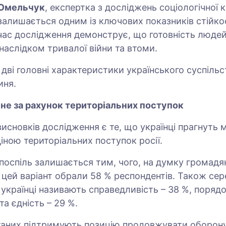
 Омельчук
, експертка з досліджень соціологічної к
 залишається одним із ключових показників стійко
час дослідження демонструє, що готовність людей
 наслідком тривалої війни та втоми.
– дві головні характеристики українського суспільс
иня.
е не за рахунок територіальних поступок
исновків дослідження є те, що українці прагнуть м
іною територіальних поступок росії.
поспіль залишається тим, чого, на думку громадян
і цей варіант обрали 58 % респондентів. Також се
 українці називають справедливість – 38 %, порядо
та єдність – 29 %.
таних підтримують позицію продовжувати оборону