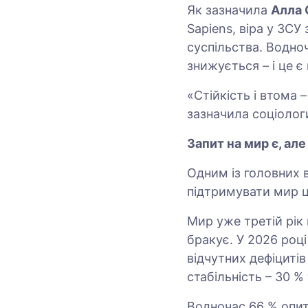
Як зазначила
Алла
Sapiens, віра у ЗСУ
суспільства. Водно
знижується – і це є
«Стійкість і втома 
зазначила соціолог
Запит на мир є, ал
Одним із головних в
підтримувати мир ц
Мир уже третій рік 
бракує. У 2026 роц
відчутних дефіцитів
стабільність – 30 % 
Водночас 66 % опи