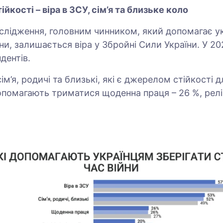
йкості – віра в ЗСУ, сім’я та близьке коло
слідження, головним чинником, який допомагає ук
ійни, залишається віра у Збройні Сили України. У 20
дентів.
сім’я, родичі та близькі, які є джерелом стійкості 
помагають триматися щоденна праця – 26 %, релігі