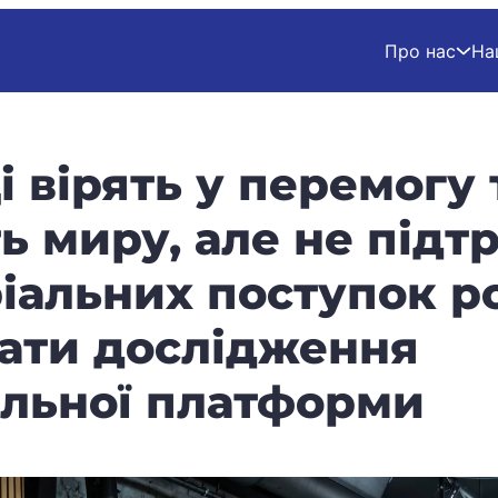
Про нас
На
і вірять у перемогу 
ь миру, але не під
іальних поступок ро
ати дослідження
альної платформи