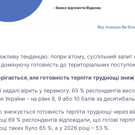
важливу тенденцію: попри втому, суспільний запит 
домінуючу готовність до територіальних поступок
ерігається, але готовність терпіти труднощі зни
 і надалі вірить у перемогу. 65 % респондентів ви
и України – на рівні 8, 9 або 10 балів за десятиба
 знижується готовність терпіти труднощі через ві
ці 69 % респондентів відповідали, що готові терпіт
оці таких було 65 %, а у 2026 році – 53 %.