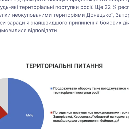
дь-які територіальні поступки росії. Ще 22 % респ
упки неокупованими територіями Донецької, Запор
ей заради якнайшвидшого припинення бойових дій
дмовилися відповідати.