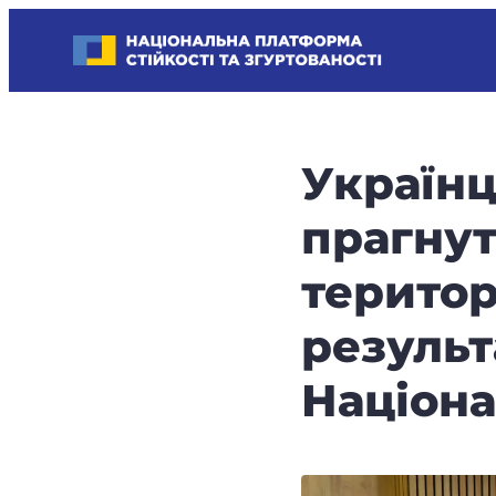
Skip
Національна платформа стійкості та згуртованості
to
Наші
content
стратегічні
пріоритети
–
Українц
стійкість
держави
прагнут
та
суспільства,
територ
згуртованість
та
результ
єдність.
Націон