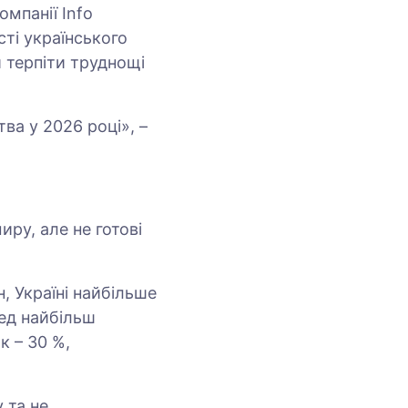
омпанії Info
сті українського
 терпіти труднощі
тва у 2026 році», –
иру, але не готові
, Україні найбільше
ред найбільш
к – 30 %,
 та не