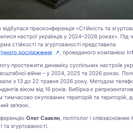
 відбулася пресконференція «Стійкість та згуртов
нилися настрої українців у 2024–2026 роках». Під 
рма стійкості та згуртованості представила
гічного дослідження
, проведеного компанією Inf
огу простежити динаміку суспільних настроїв укр
асштабної війни – у 2024, 2025 та 2026 роках. Пол
ивали з 13 до 22 травня 2026 року. Методом телефо
дентів віком від 16 років. Вибірка є репрезентат
м тимчасово окупованих територій та територій, д
ий зв’язок.
нференцію
Олег Саакян
, політолог і співзасновник
 та згуртованості.