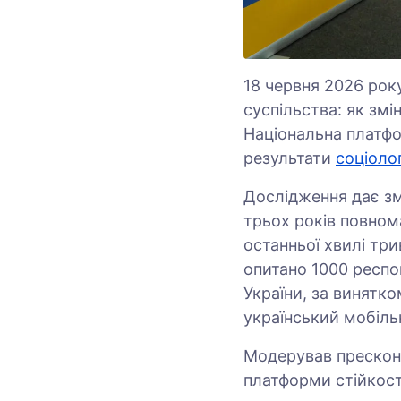
18 червня 2026 року
суспільства: як змі
Національна платфо
результати
соціоло
Дослідження дає зм
трьох років повном
останньої хвилі тр
опитано 1000 респон
України, за винятко
український мобільн
Модерував преско
платформи стійкості