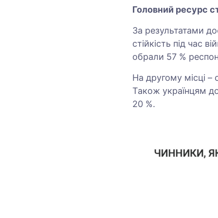
Головний ресурс сті
За результатами до
стійкість під час в
обрали 57 % респон
На другому місці – 
Також українцям до
20 %.