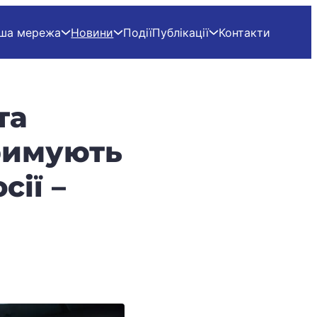
ша мережа
Новини
Події
Публікації
Контакти
та
тримують
сії –