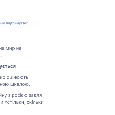
на мир не
.
жується
соко оцінюють
льною шкалою.
йну з росією задля
и «стільки, скільки