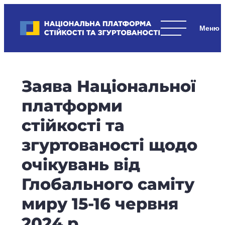
Skip
to
Національна платформа стійкості та згуртованості
content
Наші
стратегічні
пріоритети
–
Заява Національної
стійкість
держави
платформи
та
стійкості та
суспільства,
згуртованість
згуртованості щодо
та
очікувань від
єдність.
Глобального саміту
миру 15-16 червня
2024 р.