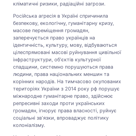
кліматичні ризики, радіаційні загрози.
Російська агресія в Україні спричинила
безпекову, екологічну, гуманітарну кризу,
масове переміщення громадян,
заперечується право українців на
ідентичність, культуру, мову, відбуваються
цілеспрямовані масові руйнування цивільної
інфраструктури, обʼєктів культурної
спадщини, системно порушуються права
людини, права національних меншин та
корінних народів. На тимчасово окупованих
територіях України з 2014 року рф порушує
міжнародне гуманітарне право, здійснює
репресивні заходи проти українських
громадян, ігнорує права власності, руйнує
соціальні звʼязки, впроваджує політику
колоніалізму.