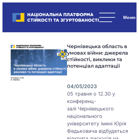
Skip
to
Національна платформа стійкості та згуртованості
content
Наші
стратегічні
пріоритети
Чернівецька область в
–
умовах війни: джерела
стійкість
стійкості, виклики та
держави
потенціал адаптації
та
суспільства,
згуртованість
04/05/2023
та
05 травня о 12.30 у
єдність.
конференц-
залі Чернівецького
національного
університету імені Юрія
Федьковича відбудеться
відкрита дискусія на