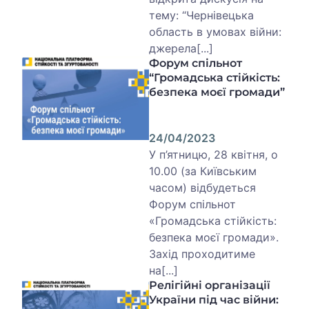
тему: “Чернівецька
область в умовах війни:
джерела[...]
Форум спільнот
“Громадська стійкість:
безпека моєї громади”
24/04/2023
У п’ятницю, 28 квітня, о
10.00 (за Київським
часом) відбудеться
Форум спільнот
«Громадська стійкість:
безпека моєї громади».
Захід проходитиме
на[...]
Релігійні організації
України під час війни: