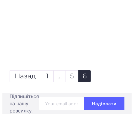
Пагінація
записів
Назад
1
…
5
6
Підпишіться
на нашу
розсилку.