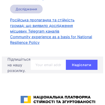
Дослідження
Навігація
Російська пропаганда та стійкість
громад: що виявило дослідження
записів
місцевих Telegram каналів
Community experience as a basis for National
Resilience Policy
Підпишіться
на нашу
розсилку.
Національна платформа стійкості та згуртованості