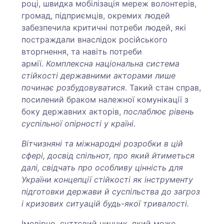
році, швидка мобілізація мереж волонтерів,
громад, підприємців, окремих людей
забезпечила критичні потреби людей, які
постраждали внаслідок російського
вторгнення, та навіть потреби
армії.
Комплексна національна система
стійкості державними акторами лише
починає розбудовуватися
. Такий стан справ,
посилений браком належної комунікації з
боку державних акторів,
послаблює рівень
суспільної опірності у країні
.
Вітчизняні та міжнародні розробки в цій
сфері, досвід спільнот, про який йтиметься
далі, свідчать про особливу цінність для
України концепції стійкості як інструменту
підготовки держави й суспільства до загроз
і кризових ситуацій будь-якої тривалості.
Імовірно, суттєвий чинник, який може