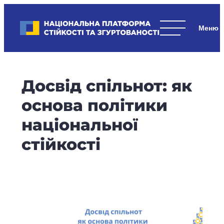
Skip
to
Національна платформа стійкості та згуртованості
content
Наші
стратегічні
пріоритети
–
Досвід спільнот: як
стійкість
держави
основа політики
та
національної
суспільства,
згуртованість
стійкості
та
єдність.