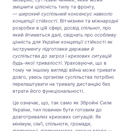
зміцнити цілісність тилу та фронту,
—
широкий суспільний консенсус навколо
концепції стійкості
. Вітчизняні та міжнародні
розробки в цій сфері, досвід спільнот, про
який йтиметься далі, свідчать про
особливу
цінність для України концепції стійкості як
інструменту підготовки держави й
суспільства до загроз і кризових ситуацій
будь-якої тривалості
. Ураховуючи, що в
тому чи іншому вигляді війна може тривати
довго, увесь організм суспільства потрібно
перелаштувати на тривалу дистанцію без
втрати його функціональності.
Це означає, що, так само як Збройні Сили
України, тил повинен бути готовим до
довготривалих кризових ситуацій. Як
мінімум, сім’ї, спільноти, громади,
підприємці, підприємства, органи влади —