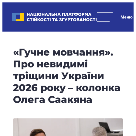
Skip
to
Національна платформа стійкості та згуртованості
content
Наші
стратегічні
пріоритети
–
«Гучне мовчання».
стійкість
держави
Про невидимі
та
тріщини України
суспільства,
згуртованість
2026 року – колонка
та
Олега Саакяна
єдність.