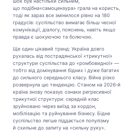
шок був настільки сильним,
що подібна«самоцензура» грала на користь,
тоді як зараз все змінилося рівно на 180
градусів: суспільство вимагає більш чесної
комунікації, діалогу, пояснень, навіть якщо
правда є шокуючою та болючою.
Ще один цікавий тренд: Україна довго
рухалась від пострадянської «трикутної»
структури суспільства до «ромбовидної» —
тобто від домінування бідних і дуже багатих
до сильного середнього класу. Війна різко
розвернула цю тенденцію. Станом на 2026‑й
країна знову показує ознаки регресивної
трикутної структури: середній клас
зруйновано через виїзд за кордон,
мобілізацію та руйнування бізнесу. Бідне
суспільство легше піддається популізму
й схильне до запиту на «сильну руку».