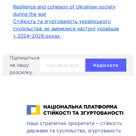
Навігація
Resilience and cohesion of Ukrainian society
during the war
записів
Стійкість та згуртованість українського
суспільства: як змінилися настрої українців
у 2024–2026 роках
Підпишіться
на нашу
розсилку.
Національна платформа стійкості та згуртованості
Наші стратегічні пріоритети – стійкість
держави та суспільства, згуртованість