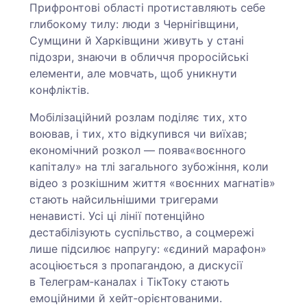
Прифронтові області протиставляють себе
глибокому тилу: люди з Чернігівщини,
Сумщини й Харківщини живуть у стані
підозри, знаючи в обличчя проросійські
елементи, але мовчать, щоб уникнути
конфліктів.
Мобілізаційний розлам поділяє тих, хто
воював, і тих, хто відкупився чи виїхав;
економічний розкол — поява«воєнного
капіталу» на тлі загального зубожіння, коли
відео з розкішним життя «воєнних магнатів»
стають найсильнішими тригерами
ненависті. Усі ці лінії потенційно
дестабілізують суспільство, а соцмережі
лише підсилює напругу: «єдиний марафон»
асоціюється з пропагандою, а дискусії
в Телеграм‑каналах і ТікТоку стають
емоційними й хейт‑орієнтованими.