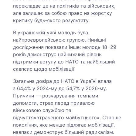
перекладає це на політиків та військових,
але залишає за собою право на жорстку
критику будь‑якого результату.
В українській уяві молодь була
найпроєвропейською групою. Нинішні
дослідження показали інше: молодь 18−29
років демонструє найнижчий рівень
підтримки вступу до НАТО та найбільший
скепсис щодо мобілізації.
Загальна довіра до НАТО в Україні впала
з 64,4% у 2024‑му до 54,7% у 2026‑му.
Причини — розчарування темпами
допомоги, страх перед тривалою
військовою службою та
відчуття«втраченого майбутнього». Старше
покоління, яке менше підлягає мобілізації,
навпаки демонструє більший радикалізм.