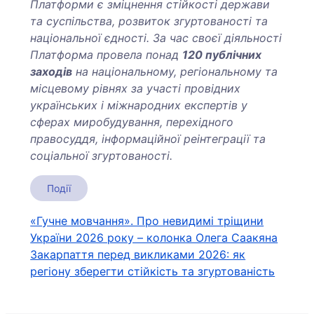
Платформи є зміцнення стійкості держави
та суспільства, розвиток згуртованості та
національної єдності. За час своєї діяльності
Платформа провела понад
120 публічних
заходів
на національному, регіональному та
місцевому рівнях за участі провідних
українських і міжнародних експертів у
сферах миробудування, перехідного
правосуддя, інформаційної реінтеграції та
соціальної згуртованості.
Події
Навігація
«Гучне мовчання». Про невидимі тріщини
України 2026 року – колонка Олега Саакяна
записів
Закарпаття перед викликами 2026: як
регіону зберегти стійкість та згуртованість