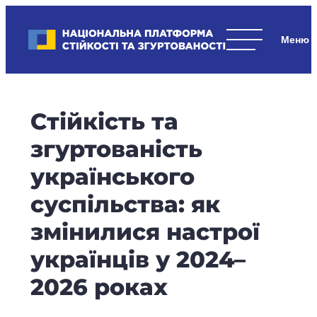
Skip
to
Національна платформа стійкості та згуртованості
content
Наші
стратегічні
пріоритети
–
Стійкість та
стійкість
держави
згуртованість
та
українського
суспільства,
згуртованість
суспільства: як
та
змінилися настрої
єдність.
українців у 2024–
2026 роках