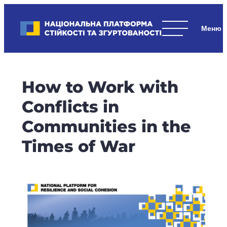
Skip
to
Національна платформа стійкості та згуртованості
content
Наші
стратегічні
пріоритети
–
How to Work with
стійкість
держави
Conflicts in
та
Communities in the
суспільства,
згуртованість
Times of War
та
єдність.