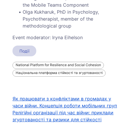
the Mobile Teams Component
Olga Kukharuk, PhD in Psychology,
Psychotherapist, member of the
methodological group
Event moderator: Iryna Eihelson
Події
National Platform for Resilience and Social Cohesion
Національна платформа стійкості та згуртованості
Навігація
Як працювати з конфліктами в громадах у
часи війни. Концепція роботи мобільних груп
записів
Релігійні організації під час війни: приклади
згуртованості та ризики для стійкості