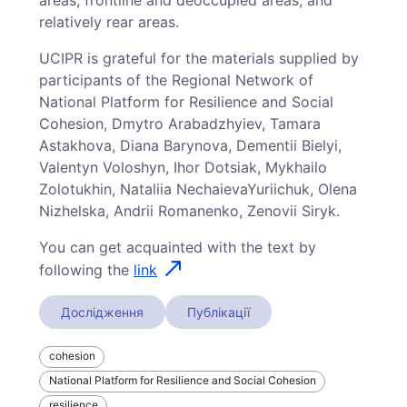
relatively rear areas.
UCIPR is grateful for the materials supplied by
participants of the Regional Network of
National Platform for Resilience and Social
Cohesion, Dmytro Arabadzhyiev, Tamara
Astakhova, Diana Barynova, Dementii Bielyi,
Valentyn Voloshyn, Ihor Dotsiak, Mykhailo
Zolotukhin, Nataliia Nechaieva­Yuriichuk, Olena
Nizhelska, Andrii Romanenko, Zenovii Siryk.
You can get acquainted with the text by
following the
link
Дослідження
Публікації
cohesion
National Platform for Resilience and Social Cohesion
resilience