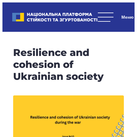
Skip
to
Національна платформа стійкості та згуртованості
content
Наші
стратегічні
пріоритети
–
Resilience and
стійкість
держави
cohesion of
та
Ukrainian society
суспільства,
згуртованість
та
єдність.