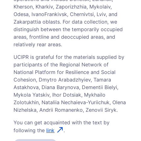
Kherson, Kharkiv, Zaporizhzhia, Mykolaiv,
Odesa, Ivano­Frankivsk, Chernivtsi, Lviv, and
Zakarpattia oblasts. For data collection, we
distinguish between the temporarily occupied
areas, frontline and deoccupied areas, and
relatively rear areas.
UCIPR is grateful for the materials supplied by
participants of the Regional Network of
National Platform for Resilience and Social
Cohesion, Dmytro Arabadzhyiev, Tamara
Astakhova, Diana Barynova, Dementii Bielyi,
Mykola Yatskiv, Ihor Dotsiak, Mykhailo
Zolotukhin, Nataliia Nechaieva-Yuriichuk, Olena
Nizhelska, Andrii Romanenko, Zenovii Siryk.
You can get acquainted with the text by
following the
link
.