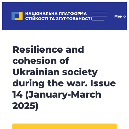
Skip
to
Національна платформа стійкості та згуртованості
content
Наші
стратегічні
пріоритети
–
Resilience and
стійкість
держави
cohesion of
та
Ukrainian society
суспільства,
згуртованість
during the war. Issue
та
14 (January-March
єдність.
2025)