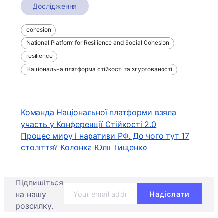
Дослідження
cohesion
National Platform for Resilience and Social Cohesion
resilience
Національна платформа стійкості та згуртованості
Навігація
Команда Національної платформи взяла
участь у Конференції Стійкості 2.0
записів
Процес миру і наративи РФ. До чого тут 17
століття? Колонка Юлії Тищенко
Підпишіться
на нашу
розсилку.