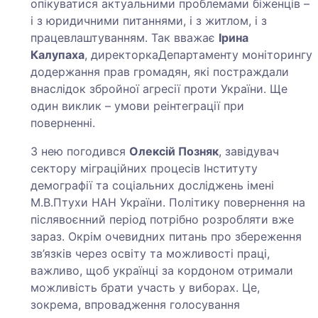
опікуватися актуальними проблемами біженців –
і з юридичними питаннями, і з житлом, і з
працевлаштуванням. Так вважає
Ірина
Калупаха
, директоркаДепартаменту моніторингу
додержання прав громадян, які постраждали
внаслідок збройної агресії проти України. Ще
один виклик – умови реінтеграції при
поверненні.
З нею погодився
Олексій Позняк
, завідувач
сектору міграційних процесів Інституту
демографії та соціальних досліджень імені
М.В.Птухи НАН України. Політику повернення на
післявоєнний період потрібно розробляти вже
зараз. Окрім очевидних питань про збереження
зв’язків через освіту та можливості праці,
важливо, щоб українці за кордоном отримали
можливість брати участь у виборах. Це,
зокрема, впровадження голосування