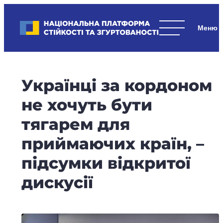
Skip
to
Національна платформа стійкості та згуртованості
content
Наші
стратегічні
пріоритети
–
Українці за кордоном
стійкість
держави
не хочуть бути
та
тягарем для
суспільства,
згуртованість
приймаючих країн, –
та
підсумки відкритої
єдність.
дискусії