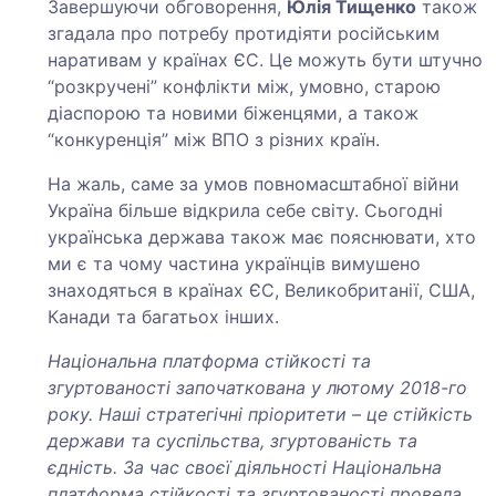
Завершуючи обговорення,
Юлія Тищенко
також
згадала про потребу протидіяти російським
наративам у країнах ЄС. Це можуть бути штучно
“розкручені” конфлікти між, умовно, старою
діаспорою та новими біженцями, а також
“конкуренція” між ВПО з різних країн.
На жаль, саме за умов повномасштабної війни
Україна більше відкрила себе світу. Сьогодні
українська держава також має пояснювати, хто
ми є та чому частина українців вимушено
знаходяться в країнах ЄС, Великобританії, США,
Канади та багатьох інших.
Національна платформа стійкості та
згуртованості започаткована у лютому 2018-го
року. Наші стратегічні пріоритети – це стійкість
держави та суспільства, згуртованість та
єдність.
За час своєї діяльності Національна
платформа стійкості та згуртованості провела