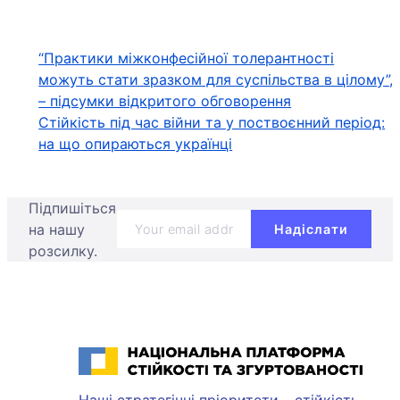
Навігація
“Практики міжконфесійної толерантності
можуть стати зразком для суспільства в цілому”,
записів
– підсумки відкритого обговорення
Стійкість під час війни та у поствоєнний період:
на що опираються українці
Підпишіться
на нашу
розсилку.
Національна платформа стійкості та згуртованості