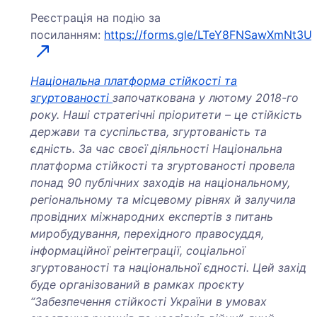
Реєстрація на подію за
посиланням:
https://forms.gle/LTeY8FNSawXmNt3U
Національна платформа стійкості та
згуртованості
започаткована у лютому 2018-го
року. Наші
стратегічні пріоритети – це стійкість
держави та суспільства, згуртованість та
єдність. За час своєї діяльності Національна
платформа стійкості та згуртованості провела
понад 90 публічних заходів на національному,
регіональному та місцевому рівнях й залучила
провідних міжнародних експертів з питань
миробудування, перехідного правосуддя,
інформаційної реінтеграції, соціальної
згуртованості та національної єдності.
Цей захід
буде організований в рамках проєкту
“Забезпечення стійкості України в умовах