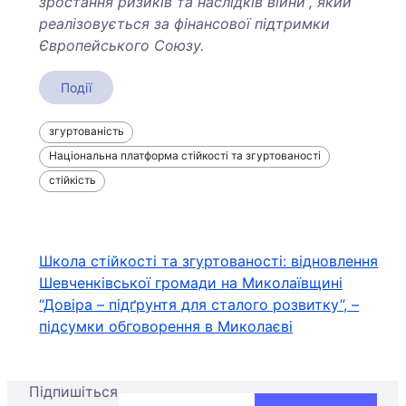
зростання ризиків та наслідків війни”, який
реалізовується за фінансової підтримки
Європейського Союзу
.
Події
згуртованість
Національна платформа стійкості та згуртованості
стійкість
Навігація
Школа стійкості та згуртованості: відновлення
Шевченківської громади на Миколаївщині
записів
“Довіра – підґрунтя для сталого розвитку”, –
підсумки обговорення в Миколаєві
Підпишіться