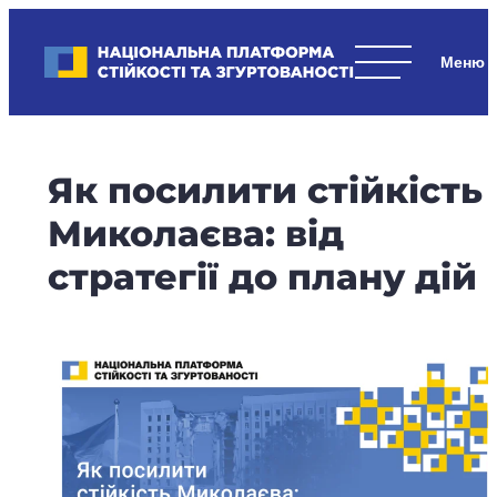
Skip
to
Національна платформа стійкості та згуртованості
content
Наші
стратегічні
пріоритети
–
Як посилити стійкість
стійкість
держави
Миколаєва: від
та
стратегії до плану дій
суспільства,
згуртованість
та
єдність.