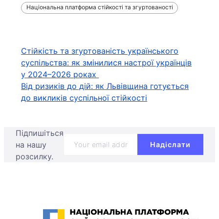
Національна платформа стійкості та згуртованості
Навігація
Стійкість та згуртованість українського
суспільства: як змінилися настрої українців
записів
у 2024–2026 роках
Від ризиків до дій: як Львівщина готується
до викликів суспільної стійкості
Підпишіться
на нашу
розсилку.
Національна платформа стійкості та згуртованості