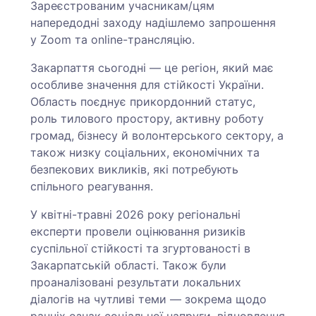
Зареєстрованим учасникам/цям
напередодні заходу надішлемо запрошення
у Zoom та online-трансляцію.
Закарпаття сьогодні — це регіон, який має
особливе значення для стійкості України.
Область поєднує прикордонний статус,
роль тилового простору, активну роботу
громад, бізнесу й волонтерського сектору, а
також низку соціальних, економічних та
безпекових викликів, які потребують
спільного реагування.
У квітні-травні 2026 року регіональні
експерти провели оцінювання ризиків
суспільної стійкості та згуртованості в
Закарпатській області. Також були
проаналізовані результати локальних
діалогів на чутливі теми — зокрема щодо
ранніх ознак соціальної напруги, відновлення