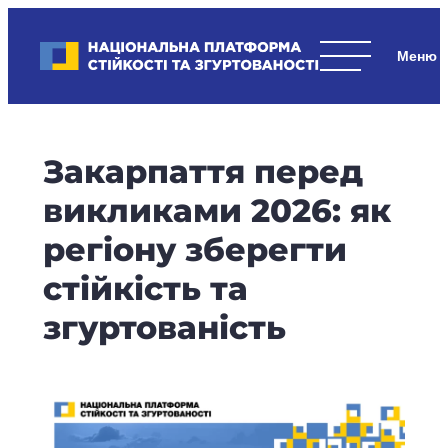
Skip
to
Національна платформа стійкості та згуртованості
content
Наші
стратегічні
пріоритети
–
Закарпаття перед
стійкість
держави
викликами 2026: як
та
регіону зберегти
суспільства,
згуртованість
стійкість та
та
згуртованість
єдність.