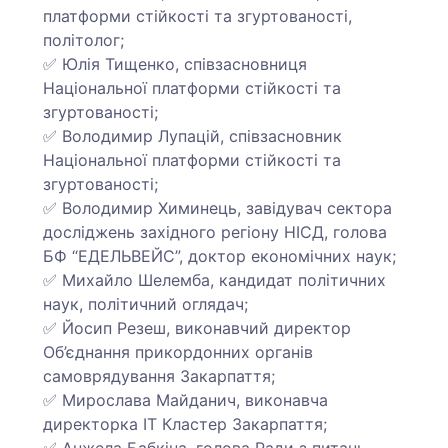
платформи стійкості та згуртованості,
політолог;
✅ Юлія Тищенко, співзасновниця
Національної платформи стійкості та
згуртованості;
✅ Володимир Лупацій, співзасновник
Національної платформи стійкості та
згуртованості;
✅ Володимир Химинець, завідувач сектора
досліджень західного регіону НІСД, голова
БФ “ЕДЕЛЬВЕЙС”, доктор економічних наук;
✅ Михайло Шелемба, кандидат політичних
наук, політичний оглядач;
✅ Йосип Резеш, виконавчий директор
Об’єднання прикордонних органів
самоврядування Закарпаття;
✅ Мирослава Майданич, виконавча
директорка ІТ Кластер Закарпаття;
✅ Анжела Бабкіна, голова Ради з питань