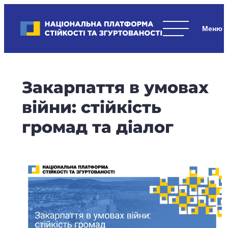
Skip
to
Національна платформа стійкості та згуртованості
content
Наші
стратегічні
пріоритети
–
Закарпаття в умовах
стійкість
держави
війни: стійкість
та
громад та діалог
суспільства,
згуртованість
та
єдність.