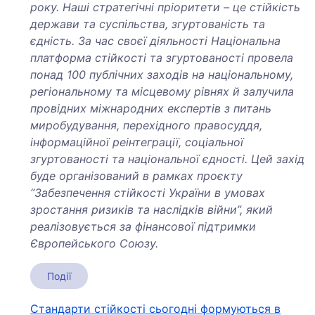
року. Наші стратегічні пріоритети – це стійкість
держави та суспільства, згуртованість та
єдність. За час своєї діяльності Національна
платформа стійкості та згуртованості провела
понад 100 публічних заходів на національному,
регіональному та місцевому рівнях й залучила
провідних міжнародних експертів з питань
миробудування, перехідного правосуддя,
інформаційної реінтеграції, соціальної
згуртованості та національної єдності. Цей захід
буде організований в рамках проєкту
“Забезпечення стійкості України в умовах
зростання ризиків та наслідків війни”, який
реалізовується за фінансової підтримки
Європейського Союзу.
Події
Навігація
Стандарти стійкості сьогодні формуються в