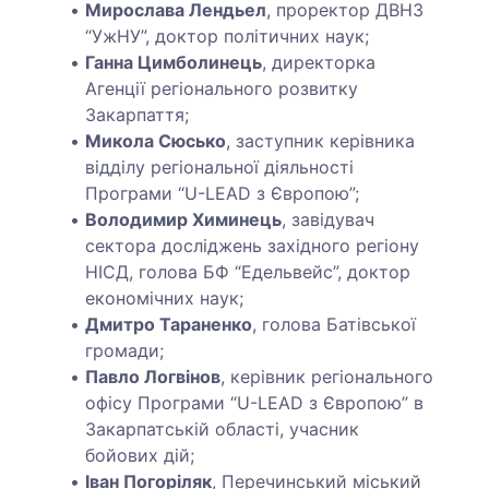
Мирослава Лендьел
, проректор ДВНЗ
“УжНУ”, доктор політичних наук;
Ганна Цимболинець
, директорка
Агенції регіонального розвитку
Закарпаття;
Микола Сюсько
, заступник керівника
відділу регіональної діяльності
Програми “U-LEAD з Європою”;
Володимир Химинець
, завідувач
сектора досліджень західного регіону
НІСД, голова БФ “Едельвейс”, доктор
економічних наук;
Дмитро Тараненко
, голова Батівської
громади;
Павло Логвінов
, керівник регіонального
офісу Програми “U-LEAD з Європою” в
Закарпатській області, учасник
бойових дій;
Іван Погоріляк
, Перечинський міський