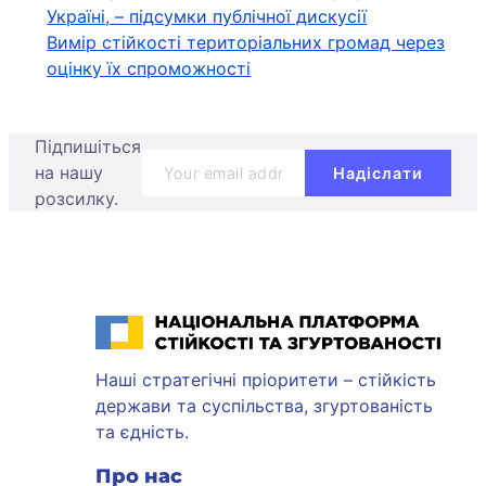
Україні, – підсумки публічної дискусії
записів
Вимір стійкості територіальних громад через
оцінку їх спроможності
Підпишіться
на нашу
розсилку.
Національна платформа стійкості та згуртованості
Наші стратегічні пріоритети – стійкість
держави та суспільства, згуртованість
та єдність.
Про нас