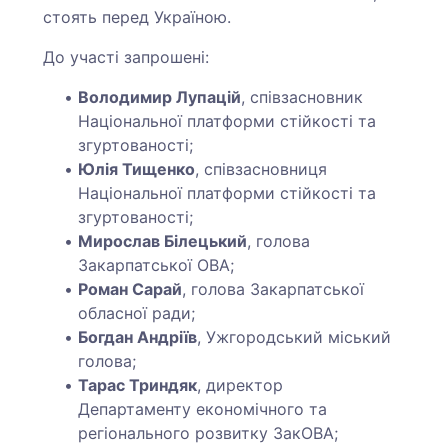
стоять перед Україною.
До участі запрошені:
Володимир Лупацій
, співзасновник
Національної платформи стійкості та
згуртованості;
Юлія Тищенко
, співзасновниця
Національної платформи стійкості та
згуртованості;
Мирослав Білецький
, голова
Закарпатської ОВА;
Роман Сарай
, голова Закарпатської
обласної ради;
Богдан Андріїв
, Ужгородський міський
голова;
Тарас Триндяк
, директор
Департаменту економічного та
регіонального розвитку ЗакОВА;