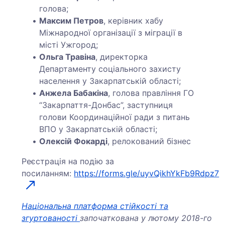
голова;
Максим Петров
, керівник хабу
Міжнародної організації з міграції в
місті Ужгород;
Ольга Травіна
, директорка
Департаменту соціального захисту
населення у Закарпатській області;
Анжела Бабакіна
, голова правління ГО
“Закарпаття-Донбас”, заступниця
голови Координаційної ради з питань
ВПО у Закарпатській області;
Олексій Фокарді
, релокований бізнес
Реєстрація на подію за
посиланням:
https://forms.gle/uyvQikhYkFb9Rdpz7
Національна платформа стійкості та
згуртованості
започаткована у лютому 2018-го