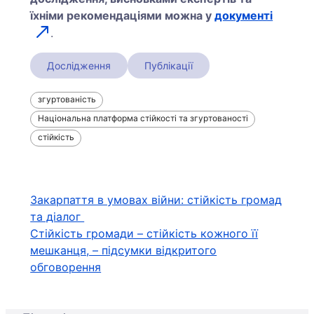
їхніми рекомендаціями можна у
документі
.
Дослідження
Публікації
згуртованість
Національна платформа стійкості та згуртованості
стійкість
Навігація
Закарпаття в умовах війни: стійкість громад
та діалог
записів
Стійкість громади – стійкість кожного її
мешканця, – підсумки відкритого
обговорення