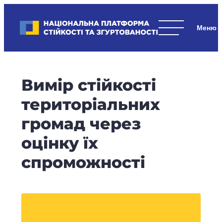
Skip
to
Національна платформа стійкості та згуртованості
content
Наші
стратегічні
пріоритети
–
Вимір стійкості
стійкість
держави
територіальних
та
громад через
суспільства,
згуртованість
оцінку їх
та
спроможності
єдність.