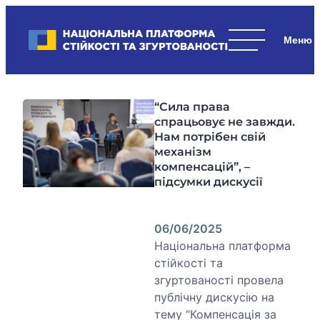
Skip
to
Національна платформа стійкості та згуртованості
content
Наші
стратегічні
пріоритети
“Сила права
–
спрацьовує не завжди.
стійкість
Нам потрібен свій
держави
механізм
та
компенсацій”, –
суспільства,
підсумки дискусії
згуртованість
та
06/06/2025
єдність.
Національна платформа
стійкості та
згуртованості провела
публічну дискусію на
тему “Компенсація за