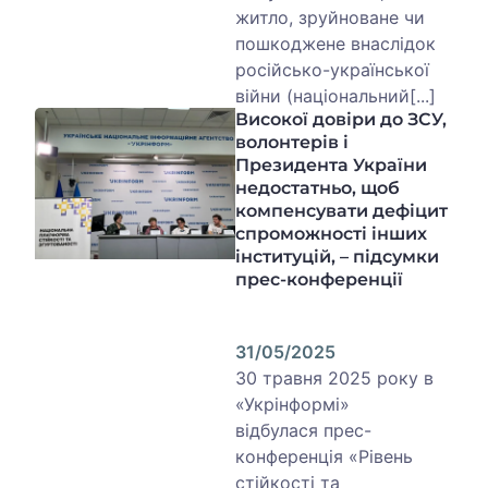
житло, зруйноване чи
пошкоджене внаслідок
російсько-української
війни (національний[...]
Високої довіри до ЗСУ,
волонтерів і
Президента України
недостатньо, щоб
компенсувати дефіцит
спроможності інших
інституцій, – підсумки
прес-конференції
31/05/2025
30 травня 2025 року в
«Укрінформі»
відбулася прес-
конференція «Рівень
стійкості та