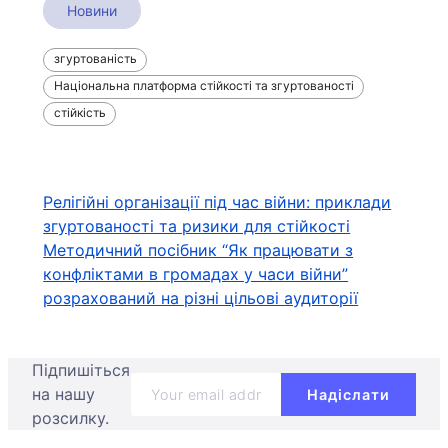
Новини
згуртованість
Національна платформа стійкості та згуртованості
стійкість
Навігація
Релігійні організації під час війни: приклади
згуртованості та ризики для стійкості
записів
Методичний посібник “Як працювати з
конфліктами в громадах у часи війни”
розрахований на різні цільові аудиторії
Підпишіться
на нашу
розсилку.