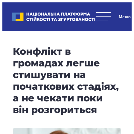
Skip
to
Національна платформа стійкості та згуртованості
content
Наші
стратегічні
пріоритети
–
Конфлікт в
стійкість
держави
громадах легше
та
стишувати на
суспільства,
згуртованість
початкових стадіях,
та
а не чекати поки
єдність.
він розгориться