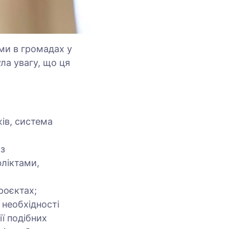
ми в громадах у
ла увагу, що ця
жів, система
 з
фліктами,
проєктах;
 необхідності
ії подібних