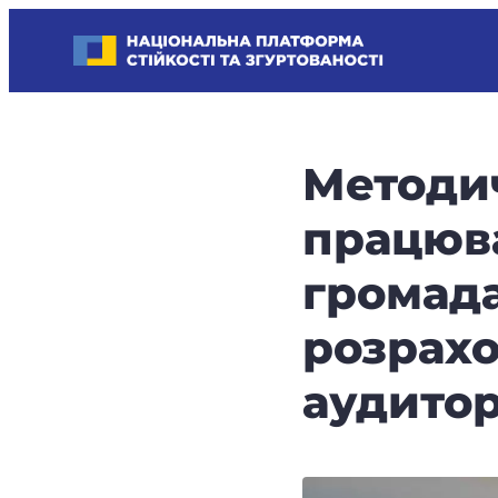
Skip
Національна платформа стійкості та згуртованості
to
Наші
content
стратегічні
пріоритети
–
Методи
стійкість
держави
працюва
та
суспільства,
громада
згуртованість
та
розрахо
єдність.
аудитор