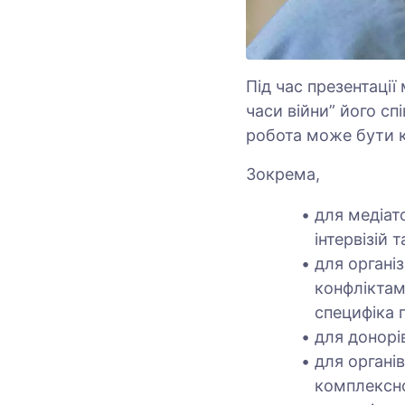
Під час презентаці
часи війни” його сп
робота може бути к
Зокрема,
для медіато
інтервізій 
для органі
конфліктам
специфіка п
для донорі
для органі
комплексно