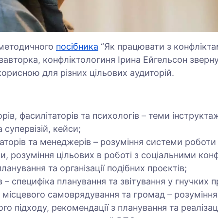
ї методичного
посібника
“Як працювати з конфлікта
івавторка, конфліктологиня Ірина Ейгельсон зверну
орисною для різних цільових аудиторій.
рів, фасилітаторів та психологів – теми інструкта
та супервізій, кейси;
заторів та менеджерів – розуміння системи роботи
и, розуміння цільових в роботі з соціальними кон
ланування та організації подібних проєктів;
в – специфіка планування та звітування у гнучких 
в місцевого самоврядування та громад – розуміння
го підходу, рекомендації з планування та реалізац