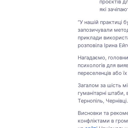
проєктів д
які зачіпаю
“У нашій практиці 
запозичували метод
приклади використа
розповіла Ірина Ей
Нагадаємо, головни
психологів для вия
переселенців або ї
Загалом за шість м
гуманітарні штаби, 
Тернопіль, Чернівці
Висновки та рекоме
конфліктами в гром