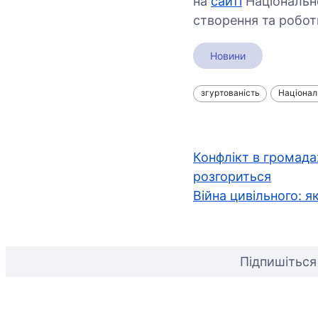
на
сайті
Національно
створення та робот
Новини
згуртованість
Національ
Навігація
Конфлікт в громадах
розгориться
записів
Війна цивільного: 
Підпишіться