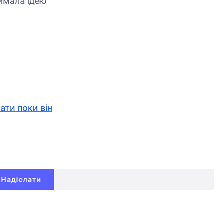
римала ідею
ати поки він