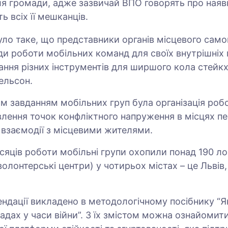
ля громади, адже зазвичай ВПО говорять про наяв
ть всіх її мешканців.
було таке, що представники органів місцевого сам
и роботи мобільних команд для своїх внутрішніх п
ння різних інструментів для ширшого кола стейкхо
гельсон.
м завданням мобільних груп була організація робо
влення точок конфліктного напруження в місцях п
х взаємодії з місцевими жителями.
ісяців роботи мобільні групи охопили понад 190 ло
волонтерські центри) у чотирьох містах – це Львів,
.
ндації викладено в методологічному посібнику “Я
адах у часи війни”. З їх змістом можна ознайомит