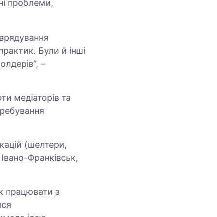
ні проблеми,
оврядування
рактик. Були й інші
лдерів”, –
ти медіаторів та
еребування
кацій (шелтери,
 Івано-Франківськ,
к працювати з
ися