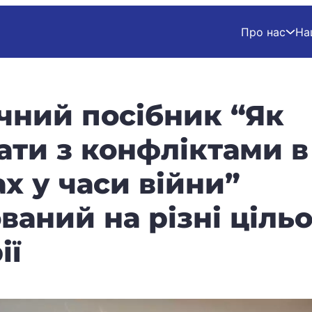
Про нас
На
чний посібник “Як
ти з конфліктами в
х у часи війни”
ваний на різні цільо
ії