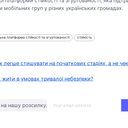
ї платформи стійкості та згуртованості, яка підт
и мобільних груп у різних українських громадах.
на платформа стійкості та згуртованості
стійкість
 легше стишувати на початкових стадіях, а не чек
як жити в умовах тривалої небезпеки?
 на нашу розсилку.