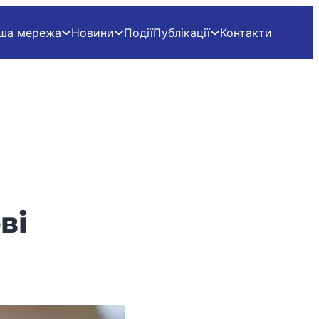
ша мережа
Новини
Події
Публікації
Контакти
ві